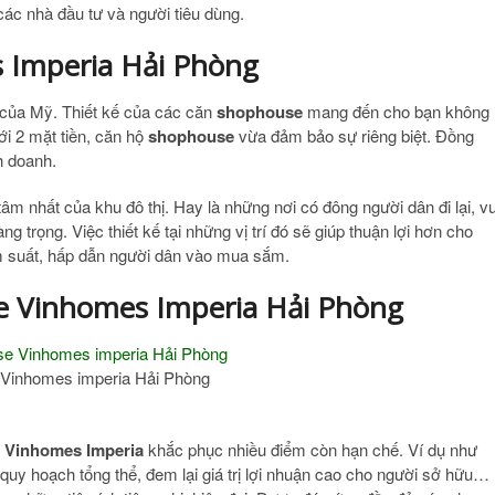
các nhà đầu tư và người tiêu dùng.
 Imperia Hải Phòng
 của Mỹ. Thiết kế của các căn
shophouse
mang đến cho bạn không
ới 2 mặt tiền, căn hộ
shophouse
vừa đảm bảo sự riêng biệt. Đồng
h doanh.
 tâm nhất của khu đô thị. Hay là những nơi có đông người dân đi lại, vu
àng trọng. Việc thiết kế tại những vị trí đó sẽ giúp thuận lợi hơn cho
m suất, hấp dẫn người dân vào mua sắm.
e Vinhomes Imperia Hải Phòng
Vinhomes imperia Hải Phòng
i
Vinhomes Imperia
khắc phục nhiều điểm còn hạn chế. Ví dụ như
 quy hoạch tổng thể, đem lại giá trị lợi nhuận cao cho người sở hữu…