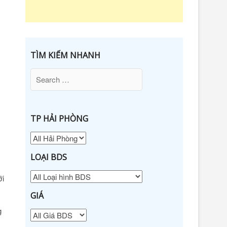
THUÊ Bất
Động Sản
Online |
TÌM KIẾM NHANH
NEU
HOME
TP HẢI PHÒNG
LOẠI BDS
ới
GIÁ
g