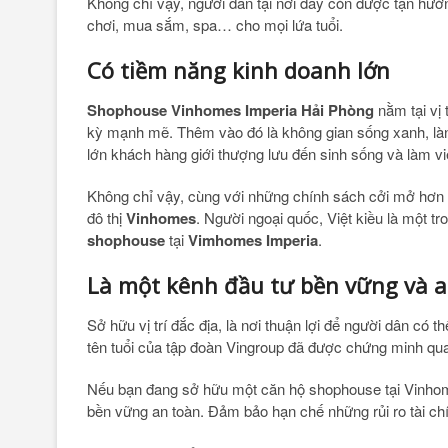
Không chỉ vậy, người dân tại nơi đây còn được tận hưởn
chơi, mua sắm, spa… cho mọi lứa tuổi.
Có tiềm năng kinh doanh lớn
Shophouse Vinhomes Imperia Hải Phòng
nằm tại vị 
kỳ mạnh mẽ. Thêm vào đó là không gian sống xanh, lành
lớn khách hàng giới thượng lưu đến sinh sống và làm việ
Không chỉ vậy, cùng với những chính sách cởi mở hơn 
đô thị
Vinhomes
. Người ngoại quốc, Việt kiều là một
shophouse
tại
Vimhomes Imperia
.
Là một kênh đầu tư bền vững và 
Sở hữu vị trí đắc địa, là nơi thuận lợi để người dân có 
tên tuổi của tập đoàn Vingroup đã được chứng minh qua 
Nếu bạn đang sở hữu một căn hộ shophouse tại Vinhom
bền vững an toàn. Đảm bảo hạn chế những rủi ro tài chí