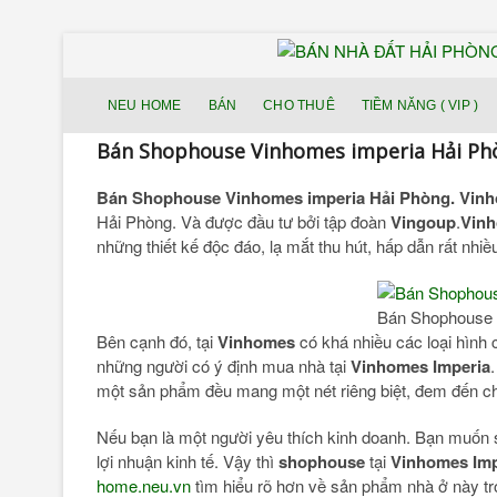
NEU HOME
BÁN
CHO THUÊ
TIỀM NĂNG ( VIP )
Bán Shophouse Vinhomes imperia Hải Ph
Bán Shophouse Vinhomes imperia Hải Phòng. Vinh
Hải Phòng. Và được đầu tư bởi tập đoàn
Vingoup
.
Vinh
những thiết kế độc đáo, lạ mắt thu hút, hấp dẫn rất nhi
Bán Shophouse 
Bên cạnh đó, tại
Vinhomes
có khá nhiều các loại hình 
những người có ý định mua nhà tại
Vinhomes Imperia
một sản phẩm đều mang một nét riêng biệt, đem đến c
Nếu bạn là một người yêu thích kinh doanh. Bạn muốn 
lợi nhuận kinh tế. Vậy thì
shophouse
tại
Vinhomes Imp
home.neu.vn
tìm hiểu rõ hơn về sản phẩm nhà ở này tro