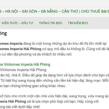
KIẾN THỨC – ĐẦU TƯ
THÔNG TIN BDS
TÌM KIẾM BDS
òng
omes Imperia
đang là một trong những dự án khu đô thị lớn nhất tại
omes Imperia Hải Phòng
có quy mô đầu tư khổng lồ. Cùng với đó l
ều cư dân địa phương và du khách từ nhiều nơi.
Vinhomes imperia Hải Phòng
căn hộ, nhà ở. Điều đó giúp đa dạng hơn về lựa chọn dành cho bạn v
. Từ biệt thự sang trọng đến những căn liền kề hiện đại, lãng mạn. Mỗi
ho bạn những không gian sống khác nhau.
sở hữu cho mình một căn nhà vừa hiện đại, sang trọng, vừa mang lại
eria Hải Phòng
sẽ là lựa chọn phù hợp vói bạn. Hãy cùng với
ng bài viết dưới đây nhé!