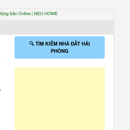
BÁN NHÀ
NHÀ ĐẸP – ĐẤT NỀN –
THỔ CƯ – DỰ ÁN –
THƯƠNG MẠI
ĐẤT HẢI
PHÒNG –
🔍 TÌM KIẾM NHÀ ĐẤT HẢI
PHÒNG
HÀ NỘI –
à
SÀI GÒN
– ĐÀ
à
NẴNG –
CẦN THƠ
| CHO