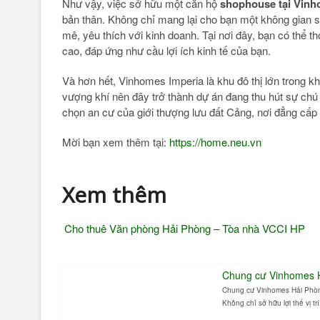
Như vậy, việc sở hữu một căn hộ
shophouse tại Vinh
bản thân. Không chỉ mang lại cho bạn một không gian s
mê, yêu thích với kinh doanh. Tại nơi đây, bạn có thể th
cao, đáp ứng như cầu lợi ích kinh tế của bạn.
Và hơn hết, Vinhomes Imperia là khu đô thị lớn trong kh
vượng khí nên đây trở thành dự án đang thu hút sự chú
chọn an cư của giới thượng lưu đất Cảng, nơi đẳng cấp
Mời bạn xem thêm tại:
https://home.neu.vn
Xem thêm
Cho thuê Văn phòng Hải Phòng – Tòa nhà VCCI HP
Chung cư Vinhomes 
Chung cư Vinhomes Hải Phòn
Không chỉ sở hữu lợi thế vị trí,