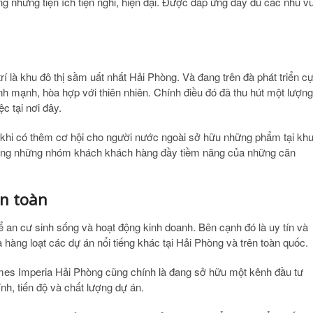
g những tiện ích tiện nghi, hiện đại. Được đáp ứng đầy đủ các nhu vu
trí là khu đô thị sầm uất nhất Hải Phòng. Và đang trên đà phát triển c
 mạnh, hòa hợp với thiên nhiên. Chính điều đó đã thu hút một lượng
c tại nơi đây.
khi có thêm cơ hội cho người nước ngoài sở hữu những phẩm tại kh
 trong những nhóm khách khách hàng đầy tiềm năng của những căn
an toàn
thể an cư sinh sống và hoạt động kinh doanh. Bên cạnh đó là uy tín và
hàng loạt các dự án nổi tiếng khác tại Hải Phòng và trên toàn quốc.
es Imperia Hải Phòng cũng chính là đang sở hữu một kênh đầu tư
nh, tiến độ và chất lượng dự án.