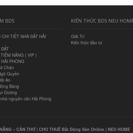
ẾM BDS
KIẾN THỨC BDS NEU HOM
 CHI TIẾT NHÀ ĐẤT HẢI
Giải Trí
Kiến thức đầu tư
 ĐẤT
TIỀM NĂNG ( VIP )
 HẢI PHÒNG
Lê Chân
Ngô Quyền
Hải An
Hồng Bàng
An Dương
 nhà nguyên căn Hải Phòng
NẴNG – CẦN THƠ | CHO THUÊ Bất Động Sản Online | NEU HOME