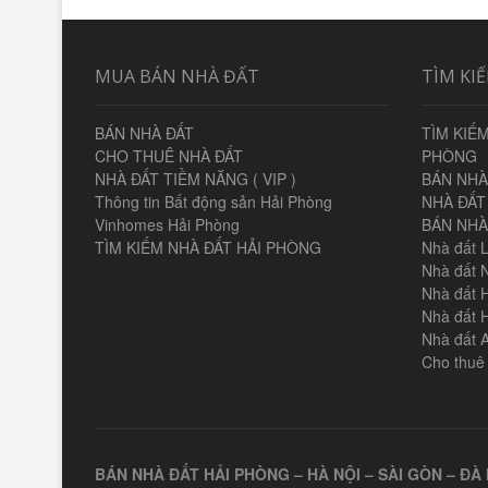
viết
MUA BÁN NHÀ ĐẤT
TÌM KI
BÁN NHÀ ĐẤT
TÌM KIẾM
CHO THUÊ NHÀ ĐẤT
PHÒNG
NHÀ ĐẤT TIỀM NĂNG ( VIP )
BÁN NHÀ
Thông tin Bất động sản Hải Phòng
NHÀ ĐẤT 
Vinhomes Hải Phòng
BÁN NHÀ
TÌM KIẾM NHÀ ĐẤT HẢI PHÒNG
Nhà đất 
Nhà đất 
Nhà đất 
Nhà đất 
Nhà đất 
Cho thuê
BÁN NHÀ ĐẤT HẢI PHÒNG – HÀ NỘI – SÀI GÒN – ĐÀ 