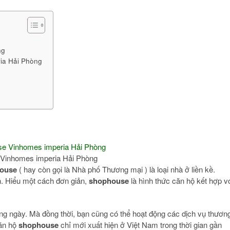
ng
ia Hải Phòng
Vinhomes imperia Hải Phòng
ouse
( hay còn gọi là Nhà phố Thương mại ) là loại nhà ở liền kề.
h. Hiểu một cách đơn giản,
shophouse
là hình thức căn hộ kết hợp v
ờng ngày. Mà đồng thời, bạn cũng có thể hoạt động các dịch vụ thươn
căn hộ
shophouse
chỉ mới xuất hiện ở Việt Nam trong thời gian gần