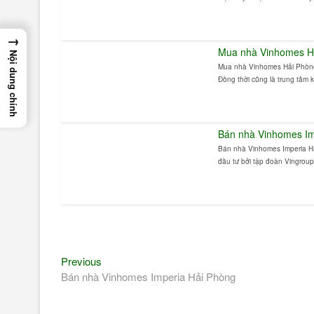
→
Mua nhà Vinhomes H
Nội dung chính
Mua nhà Vinhomes Hải Phòng.
Đồng thời cũng là trung tâm ki
Bán nhà Vinhomes Im
Bán nhà Vinhomes Imperia Hả
đầu tư bởi tập đoàn Vingroup 
Điều
Previous
Previous
post:
Bán nhà Vinhomes Imperia Hải Phòng
hướng
bài