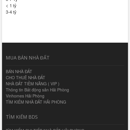
< 1 tỷ
3-4 tỷ
MUA BÁN NHÀ ĐẤT
BÁN NHÀ ĐẤT
CHO THUÊ NHÀ ĐẤT
NHÀ ĐẤT TIỀM NĂNG ( VIP )
Thông tin Bất động sản Hải Phòng
Vinhomes Hải Phòng
TÌM KIẾM NHÀ ĐẤT HẢI PHÒNG
TÌM KIẾM BDS