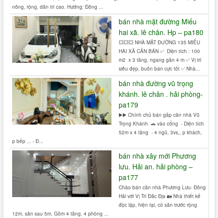
nông, rộng, dân trí cao. Hướng: Đông ...
bán nhà mặt đường Miếu
hai xã. lê chân. Hp – pa180
💥💥💥 NHÀ MẶT ĐƯỜNG 135 MIẾU
HAI XÃ CẦN BÁN ✅ Diện tích : 100
m2 x 3 tầng, ngang gần 4 m ✅ Vị trí
siêu đẹp, buôn bán cực tốt ✅ Nhà...
bán nhà đường vũ trọng
khánh. lê chân . hải phòng-
pa179
▶️▶️ Chính chủ bán gấp căn nhà Vũ
Trọng Khánh 🚗 vào cổng - Diện tích
52m x 4 tầng - 4 ngủ, 3vs,, p khách,
p bếp ... - Đ...
bán nhà xây mới Phương
lưu. Hải an. hải phòng –
pa177
Chào bán căn nhà Phương Lưu- Đông
Hải với Vị Trí Đắc Địa 🏡 Nhà thiết kế
độc lập, hiện tại, có sân trước rộng
12m, sân sau 5m. Gồm 4 tầng, 4 phòng ...