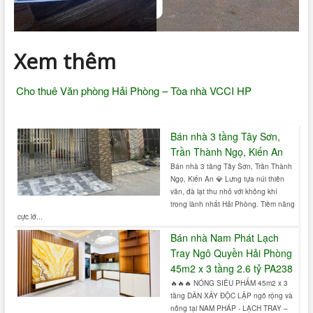
Xem thêm
Cho thuê Văn phòng Hải Phòng – Tòa nhà VCCI HP
Bán nhà 3 tầng Tây Sơn,
Trần Thành Ngọ, Kiến An
Bán nhà 3 tầng Tây Sơn, Trần Thành
Ngọ, Kiến An 💎 Lưng tựa núi thiên
văn, đà lạt thu nhỏ với không khí
trong lành nhất Hải Phòng. Tiềm năng
cực lớ...
Bán nhà Nam Phát Lạch
Tray Ngô Quyền Hải Phòng
45m2 x 3 tầng 2.6 tỷ PA238
🔥🔥🔥 NÓNG SIÊU PHẨM 45m2 x 3
tầng DÂN XÂY ĐỘC LẬP ngõ rộng và
nông tại NAM PHÁP - LẠCH TRAY –