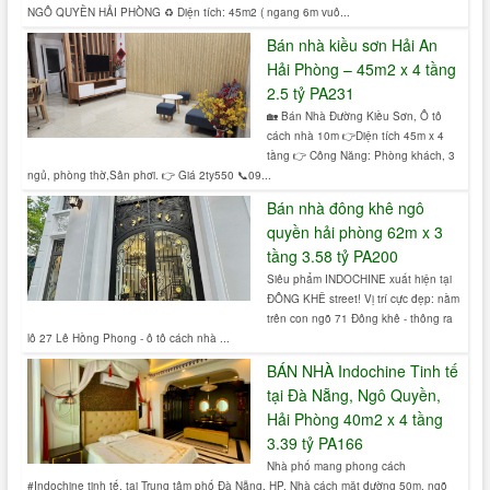
NGÔ QUYỀN HẢI PHÒNG ♻️ Diện tích: 45m2 ( ngang 6m vuô...
Bán nhà kiều sơn Hải An
Hải Phòng – 45m2 x 4 tầng
2.5 tỷ PA231
🏡 Bán Nhà Đường Kiều Sơn, Ô tô
cách nhà 10m 👉Diện tích 45m x 4
tầng 👉 Công Năng: Phòng khách, 3
ngủ, phòng thờ,Sân phơi. 👉 Giá 2ty550 📞09...
Bán nhà đông khê ngô
quyền hải phòng 62m x 3
tầng 3.58 tỷ PA200
Siêu phẩm INDOCHINE xuất hiện tại
ĐÔNG KHÊ street! Vị trí cực đẹp: nằm
trên con ngõ 71 Đông khê - thông ra
lô 27 Lê Hồng Phong - ô tô cách nhà ...
BÁN NHÀ Indochine Tinh tế
tại Đà Nẵng, Ngô Quyền,
Hải Phòng 40m2 x 4 tầng
3.39 tỷ PA166
Nhà phố mang phong cách
#Indochine tinh tế, tại Trung tâm phố Đà Nẵng, HP. Nhà cách mặt đường 50m, ngõ