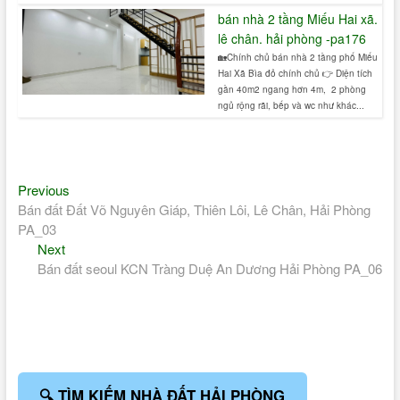
bán nhà 2 tầng Miếu Hai xã.
lê chân. hải phòng -pa176
🏡Chính chủ bán nhà 2 tầng phố Miếu
Hai Xã Bìa đỏ chính chủ 👉 Diện tích
gần 40m2 ngang hơn 4m, 2 phòng
ngủ rộng rãi, bếp và wc như khác...
Điều
Previous
Previous
post:
Bán đất Đất Võ Nguyên Giáp, Thiên Lôi, Lê Chân, Hải Phòng
hướng
PA_03
bài
Next
Next
post:
Bán đất seoul KCN Tràng Duệ An Dương Hải Phòng PA_06
viết
🔍 TÌM KIẾM NHÀ ĐẤT HẢI PHÒNG