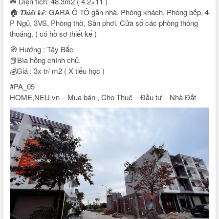
NẴNG –
☘️ Diện tích: 48.3m2 ( 4.2×11 )
🏠 𝑻𝒉𝒊𝒆̂́𝒕 𝒌𝒆̂́: GARA Ô TÔ gần nhà, Phòng khách, Phòng bếp, 4
CẦN
P Ngủ, 3VS, Phòng thờ, Sân phơi. Cửa sổ các phòng thông
thoáng. ( có hồ sơ thiết kế )
THƠ |
🧭 Hướng : Tây Bắc
CHO
📕Bìa hồng chính chủ.
💰Giá : 3x tr/ m2 ( X tiểu học )
THUÊ
#PA_05
HOME,NEU,vn – Mua bán , Cho Thuê – Đầu tư – Nhà Đất
Bất
Động
Sản
Online
| NEU
HOME