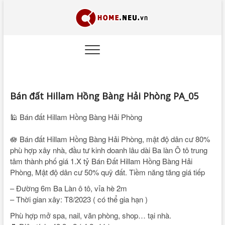
BÁN
NHÀ ĐẸP – ĐẤT NỀN
– THỔ CƯ – DỰ ÁN –
THƯƠNG MẠI
NHÀ
ĐẤT
HẢI
Bán đất Hillam Hồng Bàng Hải Phòng PA_05
PHÒNG
🕌 Bán đất Hillam Hồng Bàng Hải Phòng
– HÀ
🪷 Bán đất Hillam Hồng Bàng Hải Phòng, mật độ dân cư 80%
NỘI –
phù hợp xây nhà, đầu tư kinh doanh lâu dài Ba làn Ô tô trung
SÀI
tâm thành phố giá 1.X tỷ Bán Đất Hillam Hồng Bàng Hải
Phòng, Mật độ dân cư 50% quỹ đất. Tiềm năng tăng giá tiếp
GÒN –
– Đường 6m Ba Làn ô tô, vỉa hè 2m
– Thời gian xây: T8/2023 ( có thể gia hạn )
ĐÀ
Phù hợp mở spa, nail, văn phòng, shop… tại nhà.